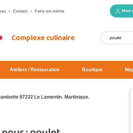
Mon 
eau
Contact
Faire soi-même
Rechercher :
Complexe culinaire
Ateliers / Restauration
Boutique
Ma
Jambette 97232 Le Lamentin. Martinique.
 pour :
poulet