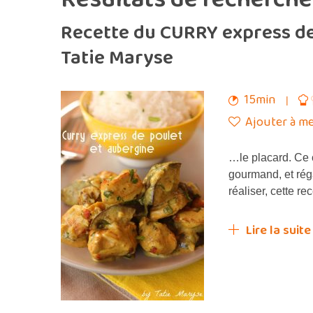
Recette du CURRY express d
Tatie Maryse
15min
Ajouter à me
…le placard. Ce 
gourmand, et rég
réaliser, cette r
Lire la suite