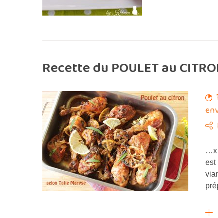
Recette du POULET au CITRO
env
…x 
est
via
pré