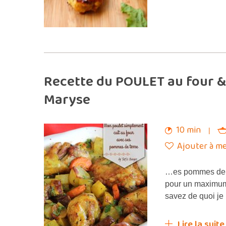
Recette du POULET au four &
Maryse
10 min
Ajouter à me
…es pommes de t
pour un maximum
savez de quoi je
Lire la suite