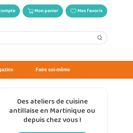
compte
Mon panier
Mes favoris
gazine
Faire soi-même
Des ateliers de cuisine
antillaise en Martinique ou
depuis chez vous !