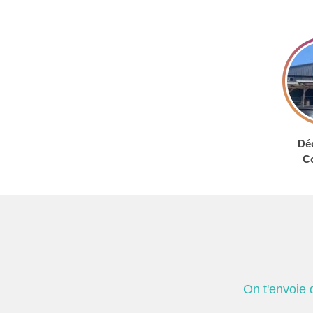
Déc
C
On t'envoie 