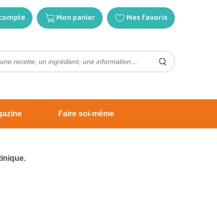
compte
Mon panier
Mes favoris
gazine
Faire soi-même
inique.