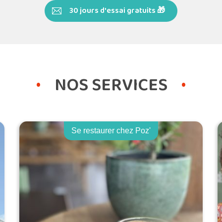
30 jours d'essai gratuits 🎁
NOS SERVICES
Se restaurer chez Poz'