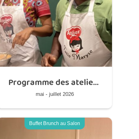
Programme des ateliers
disponibles
mai - juillet 2026
Buffet Brunch au Salon