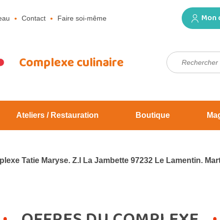
Mon 
eau
Contact
Faire soi-même
Rechercher :
Complexe culinaire
Ateliers / Restauration
Boutique
Ma
lexe Tatie Maryse. Z.I La Jambette 97232 Le Lamentin. Mart
OFFRES DU COMPLEXE