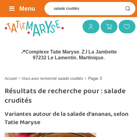
Rechercher :
Menu
Mon compte
Mon panier
Mes favoris
📍Complexe Tatie Maryse. Z.I La Jambette
97232 Le Lamentin. Martinique.
>
>
Page 3
Accueil
Vous avez recherché salade crudités
Résultats de recherche pour :
salade
crudités
Variantes autour de la salade d’ananas, selon
Tatie Maryse