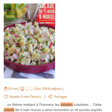
35 min
Env. 338 kcal/pers
Ajouter à mes favoris
Partager
…un thème mettant à l’honneur les
salades
cuisinées… Cette
salade
de ti nain morue a ainsi rencontré un vif succès auprès