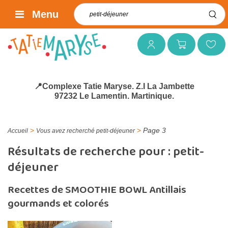
Rechercher :
Menu
Mon compte
Mon panier
Mes favoris
📍Complexe Tatie Maryse. Z.I La Jambette
97232 Le Lamentin. Martinique.
>
>
Page 3
Accueil
Vous avez recherché petit-déjeuner
Résultats de recherche pour :
petit-
déjeuner
Recettes de SMOOTHIE BOWL Antillais
gourmands et colorés