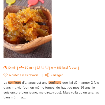
10 min
50 min
env. 813 kcal /bocal
Ajouter à mes favoris
Partager
La
confiture
d’ananas est une
confiture
que j’ai dû manger 2 fois
dans ma vie (bon en même temps, du haut de mes 36 ans, je
suis encore bien jeune, me direz-vous). Mais voilà qu’un ananas
bien mûr m’a…