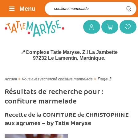
Rechercher :
Menu
Mon compte
Mon panier
Mes favoris
📍Complexe Tatie Maryse. Z.I La Jambette
97232 Le Lamentin. Martinique.
>
>
Page 3
Accueil
Vous avez recherché confiture marmelade
Résultats de recherche pour :
confiture marmelade
Recette de la CONFITURE de CHRISTOPHINE
aux agrumes – by Tatie Maryse