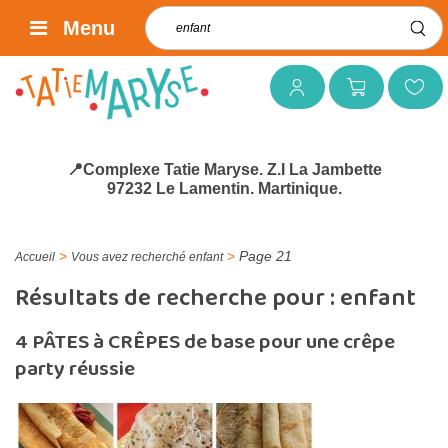
Rechercher :
Menu
Mon compte
Mon panier
Mes favoris
📍Complexe Tatie Maryse. Z.I La Jambette
97232 Le Lamentin. Martinique.
>
>
Page 21
Accueil
Vous avez recherché enfant
Résultats de recherche pour :
enfant
4 PÂTES à CRÊPES de base pour une crêpe
party réussie