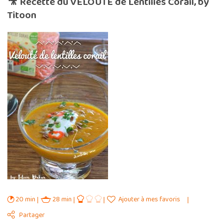
🎥 Recette du VELOUTÉ de Lentilles Corail, by
Titoon
20 min
28 min
Ajouter à mes favoris
Partager