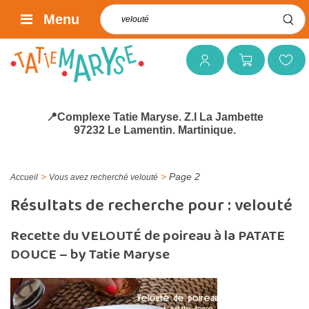
Rechercher :
Menu
Mon compte
Mon panier
Mes favoris
📍Complexe Tatie Maryse. Z.I La Jambette
97232 Le Lamentin. Martinique.
>
>
Page 2
Accueil
Vous avez recherché velouté
Résultats de recherche pour :
velouté
Recette du VELOUTÉ de poireau à la PATATE
DOUCE – by Tatie Maryse