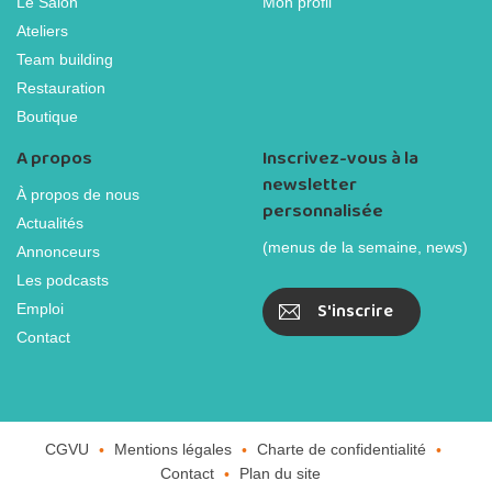
Le Salon
Mon profil
Ateliers
Team building
Restauration
Boutique
A propos
Inscrivez-vous à la
newsletter
À propos de nous
personnalisée
Actualités
(menus de la semaine, news)
Annonceurs
Les podcasts
S'inscrire
Emploi
Contact
CGVU
Mentions légales
Charte de confidentialité
Contact
Plan du site