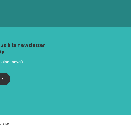
us à la newsletter
ée
maine, news)
re
u site