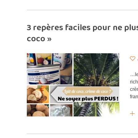
3 repères faciles pour ne plu
coco »
…le
ric
crè
fra