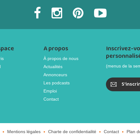
space
A propos
Inscrivez-vo
personnalis
is
À propos de nous
(menus de la se
l
Actualités
Annonceurs
Les podcasts
S'inscri
Emploi
Contact
Mentions légales
Charte de confidentialité
Contact
Plan d