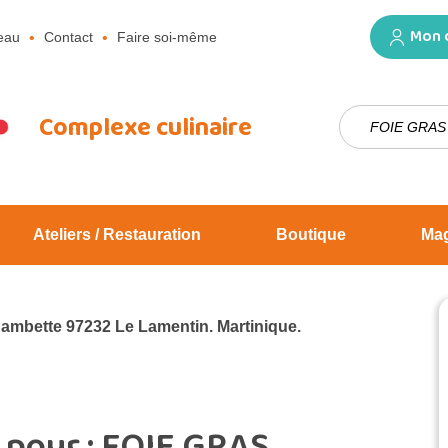
Mon 
eau
Contact
Faire soi-même
Rechercher :
Complexe culinaire
Ateliers / Restauration
Boutique
Ma
Jambette 97232 Le Lamentin. Martinique.
 pour :
FOIE GRAS