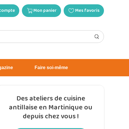
compte
Mon panier
Mes favoris
gazine
Faire soi-même
Des ateliers de cuisine
antillaise en Martinique ou
depuis chez vous !