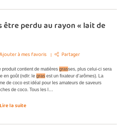
s être perdu au rayon « lait de
Ajouter à mes favoris
Partager
 produit contient de matières
gras
ses, plus celui-ci sera
he en goût (ndlr: le
gras
est un fixateur d’arômes). La
me de coco est idéal pour les amateurs de saveurs
nches de coco. Tous les l…
Lire la suite