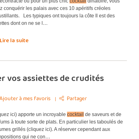
contracté ou pour un plus chic
cocktail
dinatoire, vous
ez conquérir les palais avec ces 10 apéritifs créoles
ustillants. Les typiques ont toujours la côte Il est des
ettes dont on ne se l…
Lire la suite
r vos assiettes de crudités
Ajouter à mes favoris
Partager
uez ici) apporte un incroyable
cocktail
de saveurs et de
fums à toute sorte de plats. En particulier les taboulés de
umes grillés (cliquez ici). A réserver cependant aux
positions qui ne con…