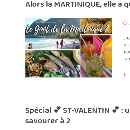
Alors la MARTINIQUE, elle a 
…oi
le 
mai
l’a
Spécial 💕 ST-VALENTIN 💕 : u
savourer à 2