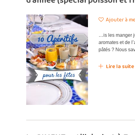
d’année (spécial poisson et f
Ajouter à me
…is les manger 
aromates et de l’
pâtés ? Nous sav
Lire la suite