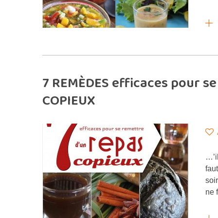
7 REMÈDES efficaces pour se
COPIEUX
…’i
fau
soi
ne 