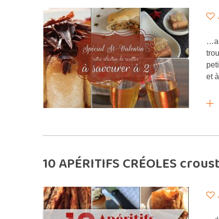
…an
tro
pet
et 
10 APÉRITIFS CRÉOLES crousti