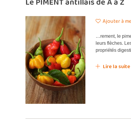
Le PIMENT antillais de A à Z
Ajouter à me
…rement, le pime
leurs flèches. L
propriétés digest
Lire la suite