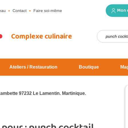
Mon 
eau
Contact
Faire soi-même
Rechercher :
Complexe culinaire
Ateliers / Restauration
Boutique
Ma
Jambette 97232 Le Lamentin. Martinique.
 pour :
punch cocktail