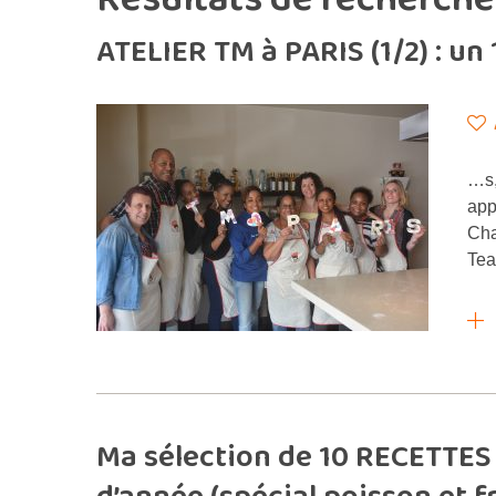
ATELIER TM à PARIS (1/2) : u
…s,
app
Cha
Tea
Ma sélection de 10 RECETTES 