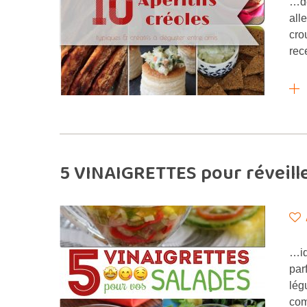
…dé
all
cro
rec
5 VINAIGRETTES pour réveille
…iq
par
lég
com