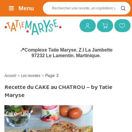
Rechercher :
Menu
Mon compte
Mon panier
Mes favoris
📍Complexe Tatie Maryse. Z.I La Jambette
97232 Le Lamentin. Martinique.
>
>
Page 3
Accueil
Les recettes
Recette du CAKE au CHATROU – by Tatie
Maryse