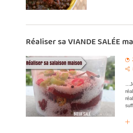
Réaliser sa VIANDE SALÉE ma
…Je
réa
réa
suf