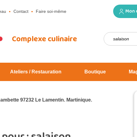
Mon 
eau
Contact
Faire soi-même
Rechercher :
Complexe culinaire
Ateliers / Restauration
Boutique
Ma
Jambette 97232 Le Lamentin. Martinique.
 pour :
salaison