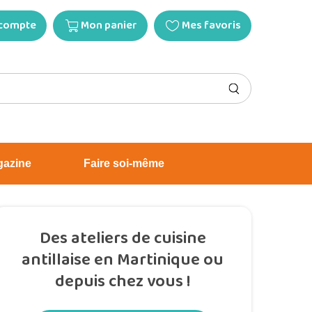
compte
Mon panier
Mes favoris
gazine
Faire soi-même
Des ateliers de cuisine
antillaise en Martinique ou
depuis chez vous !