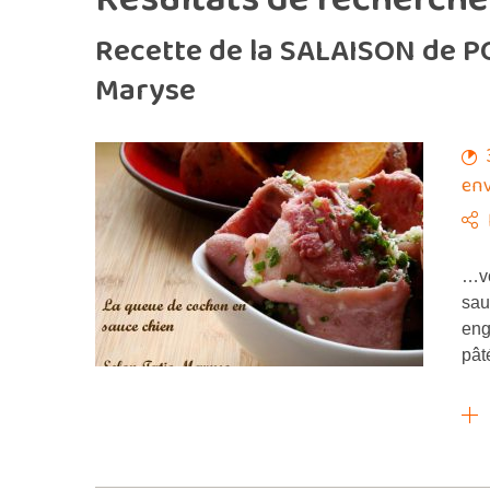
Recette de la SALAISON de P
Maryse
env
…vo
sau
eng
pât